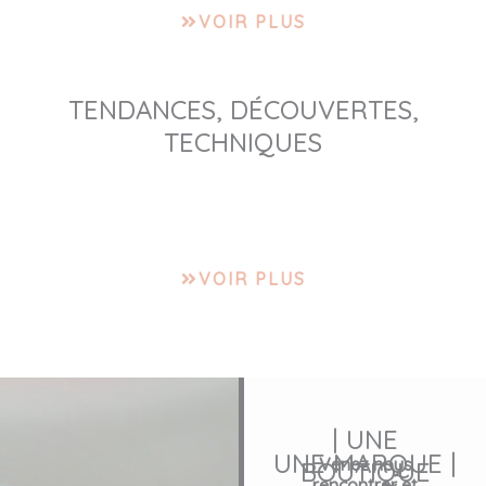
VOIR PLUS
TENDANCES, DÉCOUVERTES,
TECHNIQUES
VOIR PLUS
| UNE
UNE MARQUE |
Venez nous
BOUTIQUE
rencontrer et