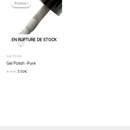
prix
prix
Promo !
Promo !
initial
actuel
était :
est :
8.90€.
3.50€.
EN RUPTURE DE STOCK
Gel Polish
Gel Polish -Pure
8.90
€
3.50
€