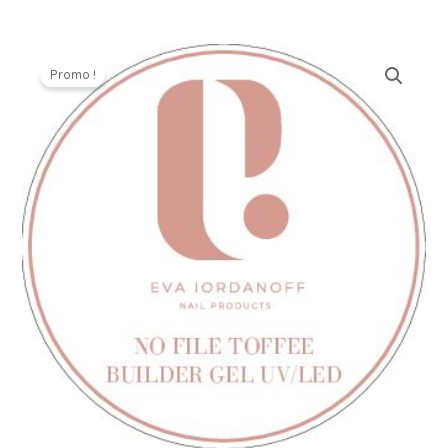
Plage
quantité
de
Promo !
de
prix :
Gel
11.34€
Builder
à
-
25.74€
No
File
Toffee