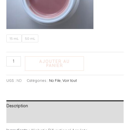
15 mL
50 mL
AJOUTER AU
PANIER
UGS :
ND
Catégories :
No File
,
Voir tout
Description
Informations complémentaires