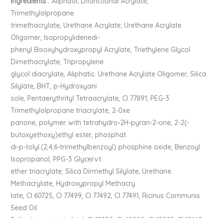
Ingredients :
Aliphatic Difunctional Acrylate,
Trimethylolpropane
trimethacrylate, Urethane Acrylate; Urethane Acrylate
Oligomer, Isopropylidenedi-
phenyl Bisoxyhydroxypropyl Acrylate, Triethylene Glycol
Dimethacrylate; Tripropylene
glycol diacrylate, Aliphatic. Urethane Acrylate Oligomer, Silica
Silyläte, BHT, p-Hydroxyani
sole, Pentaerythrityl Tetraacrylate, CI 77891, PEG-3
Trimethylolpropane triacrylate, 2-0xe
panone, polymer. with tetrahydro-2H-pyran-2-one, 2-2(-
butoxyethoxy)ethyl ester, phosphat
di-p-tolyl.(2,4;6-trimethylbenzoyl) phosphine oxide, Benzoyl
Isopropanol, PPG-3 Glycervt
ether triacrylate; Silica Dirmethyl Silylate, Urethane.
Methacrylate, Hydroxypropyl Methacry
late, CI 60725, CI 77499, CI 77492, CI 77491, Ricinus Communis
Seed Oil